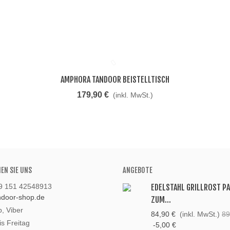
AMPHORA TANDOOR BEISTELLTISCH
Beliebt
179,90 €
(inkl. MwSt.)
HEN SIE UNS
ANGEBOTE
49 151 42548913
EDELSTAHL GRILLROST P
andoor-shop.de
ZUM...
, Viber
84,90 €
(inkl. MwSt.)
89
s Freitag
-5,00 €