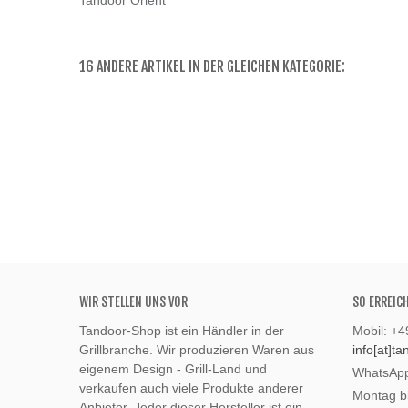
Tandoor Orient
16 ANDERE ARTIKEL IN DER GLEICHEN KATEGORIE:
WIR STELLEN UNS VOR
SO ERREIC
Tandoor-Shop ist ein Händler in der
Mobil: +
Grillbranche. Wir produzieren Waren aus
info[at]t
eigenem Design - Grill-Land und
WhatsApp
verkaufen auch viele Produkte anderer
Montag bi
Anbieter. Jeder dieser Hersteller ist ein