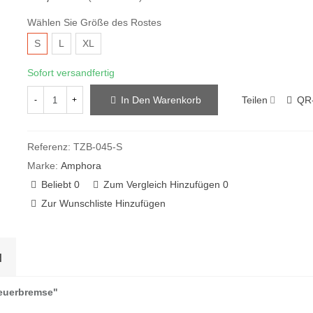
Wählen Sie Größe des Rostes
S
L
XL
Sofort versandfertig
Teilen
QR
In Den Warenkorb
-
+
Referenz:
TZB-045-S
Marke:
Amphora
Beliebt
0
Zum Vergleich Hinzufügen
0
Zur Wunschliste Hinzufügen
N
Feuerbremse"