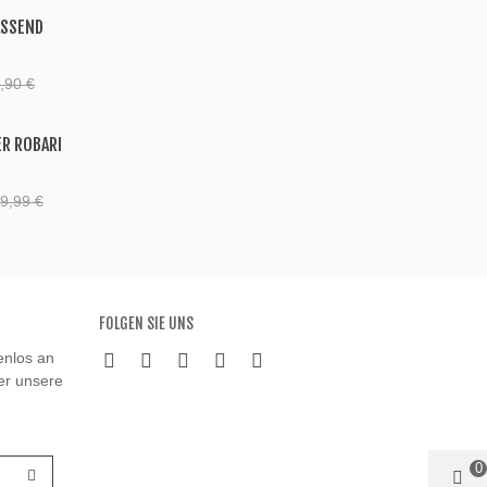
ASSEND
,90 €
ER ROBARI
9,99 €
FOLGEN SIE UNS
enlos an
ber unsere
0