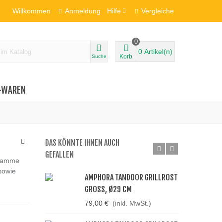
Willkommen
Anmeldung
Hilfe
Vergleiche
0
0
Artikel(n)
Korb
Suche
-WAREN
DAS KÖNNTE IHNEN AUCH
GEFALLEN
 Flamme
sowie
AMPHORA TANDOOR GRILLROST
GROSS, Ø29 CM
79,00 €
(inkl. MwSt.)