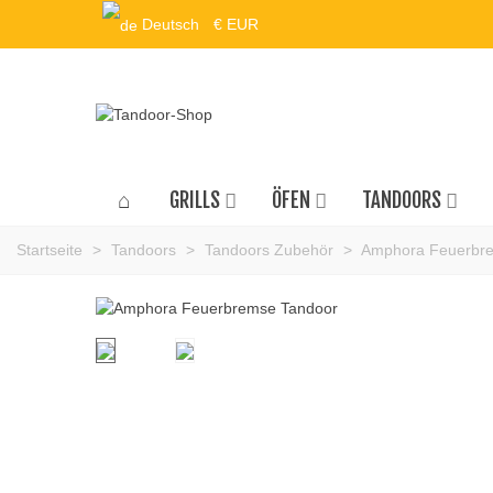
Deutsch
€ EUR
GRILLS
ÖFEN
TANDOORS
Startseite
>
Tandoors
>
Tandoors Zubehör
>
Amphora Feuerbr