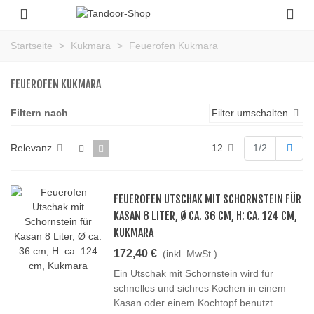
Startseite
>
Kukmara
>
Feuerofen Kukmara
FEUEROFEN KUKMARA
Filtern nach
Filter umschalten
Weit
Relevanz
12
1/2
FEUEROFEN UTSCHAK MIT SCHORNSTEIN FÜR
KASAN 8 LITER, Ø CA. 36 CM, H: CA. 124 CM,
KUKMARA
172,40 €
(inkl. MwSt.)
Ein Utschak mit Schornstein wird für
schnelles und sichres Kochen in einem
Kasan oder einem Kochtopf benutzt.