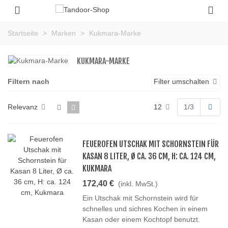
Startseite
>
Marken
>
Kukmara-Marke
KUKMARA-MARKE
Filtern nach
Filter umschalten
Weit
Relevanz
12
1/3
FEUEROFEN UTSCHAK MIT SCHORNSTEIN FÜR
KASAN 8 LITER, Ø CA. 36 CM, H: CA. 124 CM,
KUKMARA
172,40 €
(inkl. MwSt.)
Ein Utschak mit Schornstein wird für
schnelles und sichres Kochen in einem
Kasan oder einem Kochtopf benutzt.