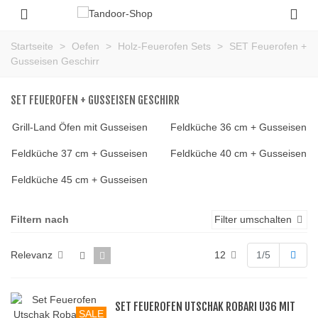
Startseite
>
Oefen
>
Holz-Feuerofen Sets
>
SET Feuerofen +
Gusseisen Geschirr
SET FEUEROFEN + GUSSEISEN GESCHIRR
Grill-Land Öfen mit Gusseisen
Feldküche 36 cm + Gusseisen
Feldküche 37 cm + Gusseisen
Feldküche 40 cm + Gusseisen
Feldküche 45 cm + Gusseisen
Filtern nach
Filter umschalten
Weit
Relevanz
12
1/5
SET FEUEROFEN UTSCHAK ROBARI U36 MIT
SALE