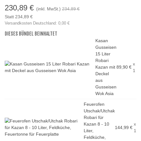
230,89 €
(inkl. MwSt.)
234,89 €
Statt 234,89 €
Versandkosten Deutschland: 0,00 €
DIESES BÜNDEL BEINHALTET
Kasan
Gusseisen
15 Liter
Robari
x
Kazan mit
89,90 €
1
Deckel
aus
Gusseisen
Wok Asia
Feuerofen
Utschak/Utchak
Robari für
Kazan 8 - 10
x
144,99 €
Liter,
1
Feldküche,