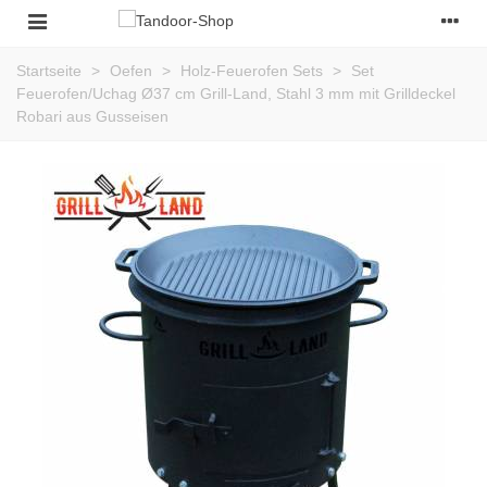
Startseite
>
Oefen
>
Holz-Feuerofen Sets
>
Set
Feuerofen/Uchag Ø37 cm Grill-Land, Stahl 3 mm mit Grilldeckel
Robari aus Gusseisen