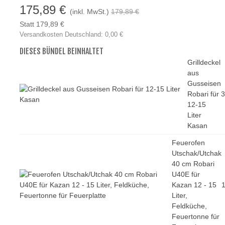
175,89 €
(inkl. MwSt.)
179,89 €
Statt 179,89 €
Versandkosten Deutschland: 0,00 €
DIESES BÜNDEL BEINHALTET
Grilldeckel
aus
Gusseisen
Robari für
3
12-15
Liter
Kasan
Feuerofen
Utschak/Utchak
40 cm Robari
U40E für
Kazan 12 - 15
1
Liter,
Feldküche,
Feuertonne für