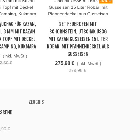
SALE
/UCHAG FÜR KAZAN,
SET FEUEROFEN MIT
SET FEUE
Beliebt
Bel
L 3 MM MIT KAZAN
SCHORNSTEIN, UTSCHAK US36
U40E MIT
K TOPF MIT DECKEL
MIT KAZAN GUSSEISEN 15 LITER
LI
 CAMPING, KUKMARA
ROBARI MIT PFANNENDECKEL AUS
PFANNEND
GUSSEISEN
€
220,
(inkl. MwSt.)
2,60 €
275,98 €
(inkl. MwSt.)
279,98 €
ZEUGNIS
ASSEND
,90 €