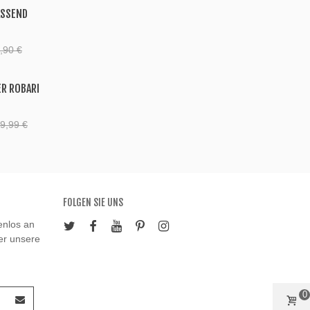
ASSEND
,90 €
ER ROBARI
9,99 €
FOLGEN SIE UNS
enlos an
ber unsere
0