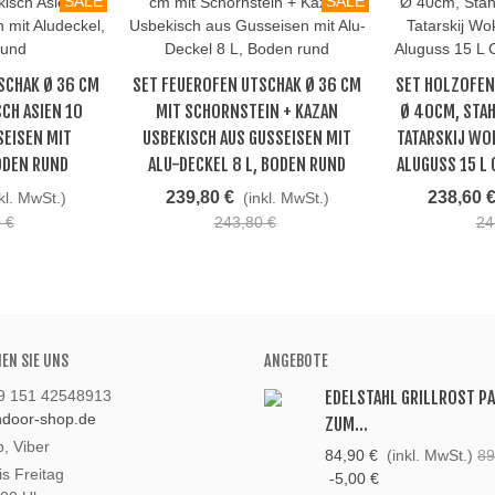
SALE
SALE
SCHAK Ø 36 CM
SET FEUEROFEN UTSCHAK Ø 36 CM
SET HOLZOFEN
Beliebt
Beliebt
SCH ASIEN 10
MIT SCHORNSTEIN + KAZAN
Ø 40CM, STAH
SEISEN MIT
USBEKISCH AUS GUSSEISEN MIT
TATARSKIJ WO
ODEN RUND
ALU-DECKEL 8 L, BODEN RUND
ALUGUSS 15 L
239,80 €
238,60 
kl. MwSt.)
(inkl. MwSt.)
 €
243,80 €
24
HEN SIE UNS
ANGEBOTE
49 151 42548913
EDELSTAHL GRILLROST P
andoor-shop.de
ZUM...
, Viber
84,90 €
(inkl. MwSt.)
89
s Freitag
-5,00 €