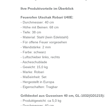
Ihre Produktvorteile im Überblick
Feuerofen Utschak Robari U40E:
- Durchmesser: 40 cm
- Höhe mit Beinen: 68 cm
- Tiefe: 38 cm
- Material: Stahl (kein Edelstahl)
- Für offene Feuer vorgesehen
- Wandstärke: 2 mm
- Farbe: schwarz
- Luftschieber links, rechts
- Ascheschublade
- Gewicht: 15,0 kg
- Marke: Robari
- Maßeinheit: Set
- Hergestellt in Europa
- Eigenschaften: Tragbar
Grilldeckel aus Gusseisen 40 cm, GL-1032(GD1215):
- Produktgewicht: ca 5,0 kg
- Durchmesser: 40 cm