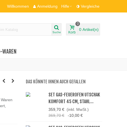
Willkommen
Anmeldung
Hilfe
Vergleiche
0
0
Artikel(n)
Korb
Suche
B-WAREN
DAS KÖNNTE IHNEN AUCH GEFALLEN
SET GAS-FEUEROFEN UTSCHAK
n Waren
KOMFORT 45 CM, STAHL...
ert,
359,70 €
(inkl. MwSt.)
369,70 €
-10,00 €