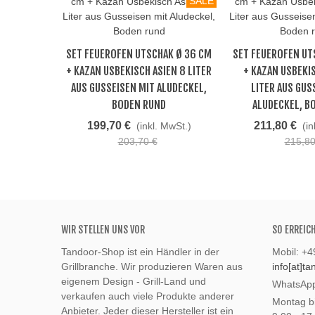
SALE
SET FEUEROFEN UTSCHAK Ø 36 CM
SET FEUEROFEN UT
Beliebt
Beliebt
+ KAZAN USBEKISCH ASIEN 8 LITER
+ KAZAN USBEKI
AUS GUSSEISEN MIT ALUDECKEL,
LITER AUS GUS
BODEN RUND
ALUDECKEL, B
199,70 €
211,80 €
(inkl. MwSt.)
(in
203,70 €
215,80
WIR STELLEN UNS VOR
SO ERREIC
Tandoor-Shop ist ein Händler in der
Mobil: +
Grillbranche. Wir produzieren Waren aus
info[at]t
eigenem Design - Grill-Land und
WhatsApp
verkaufen auch viele Produkte anderer
Montag bi
Anbieter. Jeder dieser Hersteller ist ein