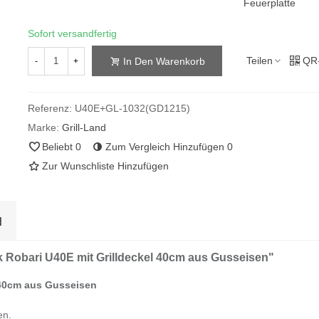
Feuerplatte
Sofort versandfertig
Teilen
QR
In Den Warenkorb
-
+
Referenz:
U40E+GL-1032(GD1215)
Marke:
Grill-Land
Beliebt
0
Zum Vergleich Hinzufügen
0
Zur Wunschliste Hinzufügen
N
 Robari U40E mit Grilldeckel 40cm aus Gusseisen"
 40cm aus Gusseisen
en.