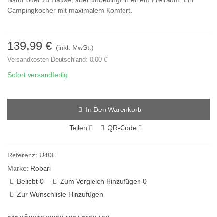
Natur oder zu Hause, aber unbedingt in einem Freiraum. Ein
Campingkocher mit maximalem Komfort.
139,99 €
(inkl. MwSt.)
Versandkosten Deutschland: 0,00 €
Sofort versandfertig
In Den Warenkorb
Teilen
QR-Code
Referenz:
U40E
Marke:
Robari
Beliebt
0
Zum Vergleich Hinzufügen
0
Zur Wunschliste Hinzufügen