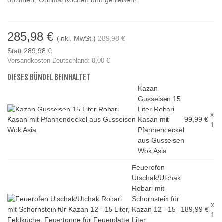
optimiert, Optimal Kochen und genießen!
285,98 €
(inkl. MwSt.)
289,98 €
Statt 289,98 €
Versandkosten Deutschland: 0,00 €
DIESES BÜNDEL BEINHALTET
Kazan
Gusseisen 15
Liter Robari
x
Kasan mit
99,99 €
1
Pfannendeckel
aus Gusseisen
Wok Asia
Feuerofen
Utschak/Utchak
Robari mit
Schornstein für
x
Kazan 12 - 15
189,99 €
1
Liter,