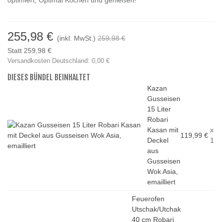
optimiert, Optimal Kochen und genießen!
255,98 €
(inkl. MwSt.)
259,98 €
Statt 259,98 €
Versandkosten Deutschland: 0,00 €
DIESES BÜNDEL BEINHALTET
Kazan
Gusseisen
15 Liter
Robari
Kasan mit
x
119,99 €
Deckel
1
aus
Gusseisen
Wok Asia,
emailliert
Feuerofen
Utschak/Utchak
40 cm Robari