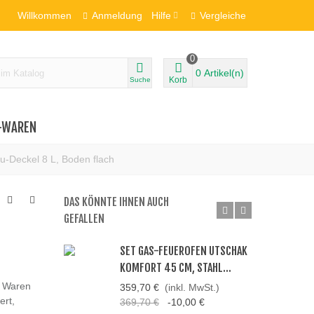
Willkommen
Anmeldung
Hilfe
Vergleiche
0
0
Artikel(n)
Korb
Suche
-WAREN
u-Deckel 8 L, Boden flach
DAS KÖNNTE IHNEN AUCH
GEFALLEN
SET GAS-FEUEROFEN UTSCHAK
KOMFORT 45 CM, STAHL...
n Waren
359,70 €
(inkl. MwSt.)
ert,
369,70 €
-10,00 €