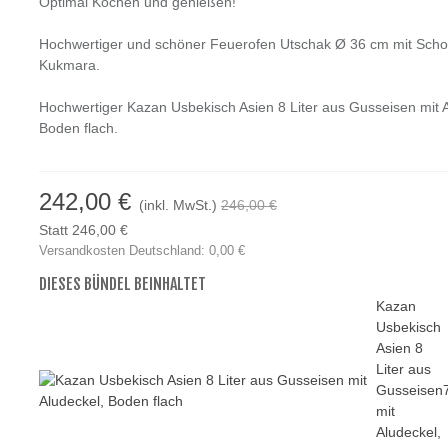
Optimal Kochen und genießen!
Hochwertiger und schöner Feuerofen Utschak Ø 36 cm mit Schor
Kukmara.
Hochwertiger Kazan Usbekisch Asien 8 Liter aus Gusseisen mit A
Boden flach.
242,00 €
(inkl. MwSt.)
246,00 €
Statt 246,00 €
Versandkosten Deutschland: 0,00 €
DIESES BÜNDEL BEINHALTET
Kazan
Usbekisch
Asien 8
Liter aus
Gusseisen
mit
Aludeckel,