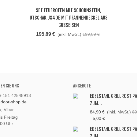
SET FEUEROFEN MIT SCHORNSTEIN,
Beliebt
UTSCHAK US40E MIT PFANNENDECKEL AUS
GUSSEISEN
195,89 €
(inkl. MwSt.)
199,89 €
HEN SIE UNS
ANGEBOTE
49 151 42548913
EDELSTAHL GRILLROST P
andoor-shop.de
ZUM...
, Viber
84,90 €
(inkl. MwSt.)
89
s Freitag
-5,00 €
:00 Uhr
EDELSTAHL GRILLROST P
ZUM...