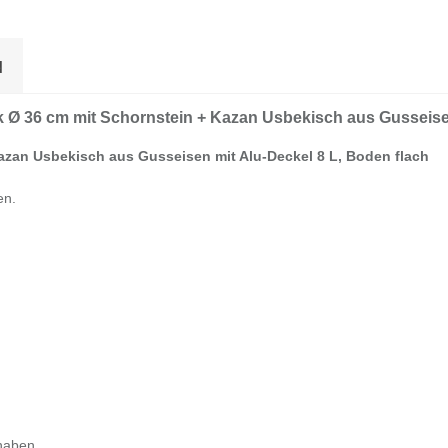
N
 Ø 36 cm mit Schornstein + Kazan Usbekisch aus Gusseisen
azan Usbekisch aus Gusseisen mit Alu-Deckel 8 L, Boden flach
en.
haben.