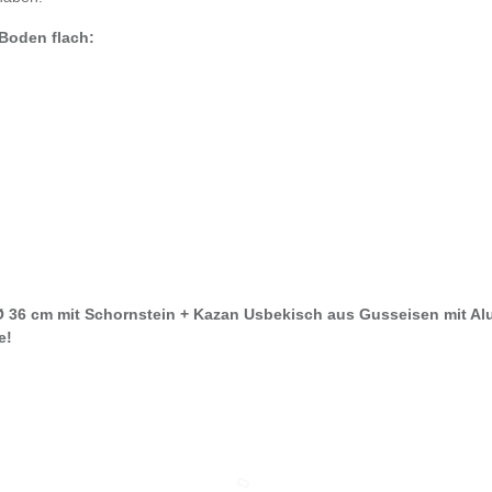
Boden flach:
 Ø 36 cm mit Schornstein + Kazan Usbekisch aus Gusseisen mit Al
e!