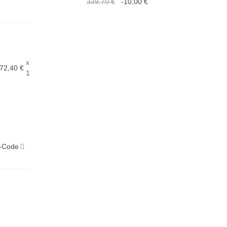
339,70 €
-10,00 €
x
72,40 €
1
-Code