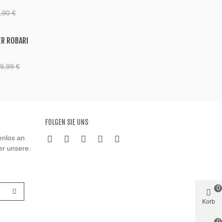
,90 €
ER ROBARI
9,99 €
FOLGEN SIE UNS
enlos an
ber unsere
0
Korb
0