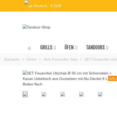
Deutsch
€ EUR
GRILLS
ÖFEN
TANDOORS
Startseite
>
Oefen
>
Holz-Feuerofen Sets
>
SET Feuerofen Utsc
SAL