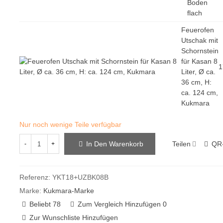
Boden
flach
Feuerofen
Utschak mit
Schornstein
für Kasan 8
1
Liter, Ø ca.
36 cm, H:
ca. 124 cm,
Kukmara
Nur noch wenige Teile verfügbar
Teilen
QR
In Den Warenkorb
-
+
Referenz:
YKT18+UZBK08B
Marke:
Kukmara-Marke
Beliebt
78
Zum Vergleich Hinzufügen
0
Zur Wunschliste Hinzufügen