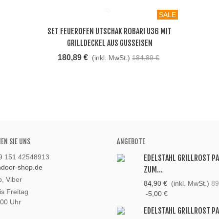
SALE
SET FEUEROFEN UTSCHAK ROBARI U36 MIT
Beliebt
GRILLDECKEL AUS GUSSEISEN
180,89 €
(inkl. MwSt.)
184,89 €
HEN SIE UNS
ANGEBOTE
49 151 42548913
EDELSTAHL GRILLROST P
andoor-shop.de
ZUM...
, Viber
84,90 €
(inkl. MwSt.)
89
s Freitag
-5,00 €
:00 Uhr
EDELSTAHL GRILLROST P