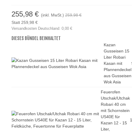
255,98 €
(inkl. MwSt.)
259,98 €
Statt 259,98 €
Versandkosten Deutschland: 0,00 €
DIESES BÜNDEL BEINHALTET
Kazan
Gusseisen 15
Liter Robari
Kasan mit
Pfannendeckel
aus Gusseisen
Wok Asia
Feuerofen
Utschak/Utchak
Robari 40 cm
mit Schornstein
US40E für
1
Kazan 12 - 15
Liter,