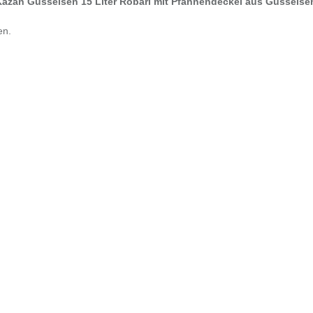
Kazan Gusseisen 15 Liter Robari mit Pfannendeckel aus Gusseise
en.