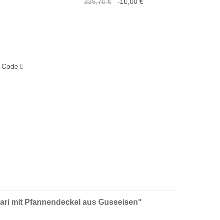
339,70 €
-10,00 €
-Code
ari mit Pfannendeckel aus Gusseisen"