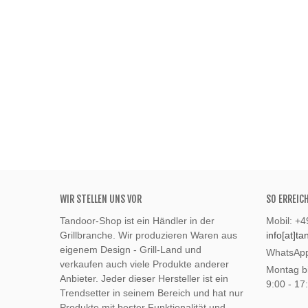
WIR STELLEN UNS VOR
SO ERREIC
Tandoor-Shop ist ein Händler in der
Mobil: +
Grillbranche. Wir produzieren Waren aus
info[at]t
eigenem Design - Grill-Land und
WhatsApp
verkaufen auch viele Produkte anderer
Montag bi
Anbieter. Jeder dieser Hersteller ist ein
9:00 - 17
Trendsetter in seinem Bereich und hat nur
Produkte mit bester Funktionalität und