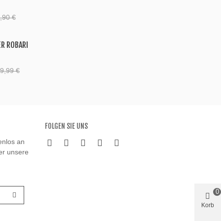
,90 €
ER ROBARI
9,99 €
FOLGEN SIE UNS
enlos an
ber unsere
0
Korb