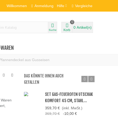
Willkommen
Anmeldung
Hilfe
Vergleiche
0
0
Artikel(n)
Korb
Suche
-WAREN
 Pfannendeckel aus Gusseisen
DAS KÖNNTE IHNEN AUCH
GEFALLEN
SET GAS-FEUEROFEN UTSCHAK
n Waren
KOMFORT 45 CM, STAHL...
ert,
359,70 €
(inkl. MwSt.)
369,70 €
-10,00 €