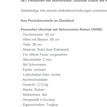
SET Feuerofen mit Schornstein, Utschak US40E mit 
Vollständige Info einzeln Artikelbeschreibungen entnehm
Ihre Produktvorteile im Überblick
Feuerofen Utschak mit Schornstein Robari US40E:
- Durchmesser: 40 cm
- Höhe mit Beinen: 68 cm
- Tiefe: 38 cm
- Material: Stahl (kein Edelstahl)
- Für offene Feuer vorgesehen
- Wandstärke: 2 mm
- Mit Schornstein
- Farbe: schwarz
- Luftschieber links, rechts
- Ascheschublade
- Gewicht: 17,0 kg
- Marke: Robari
- Maßeinheit: Set
- Hergestellt in Europa
- Eigenschaften: Tragbar