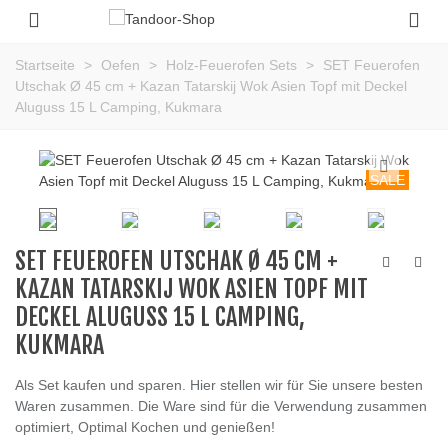
Startseite
>
Oefen
>
Holz-Feuerofen Sets
>
SET Feuerofen
Utschak Ø 45 cm + Kazan Tatarskij Wok Asien Topf mit Deckel
Aluguss 15 L Camping, Kukmara
SALE
SET FEUEROFEN UTSCHAK Ø 45 CM +
KAZAN TATARSKIJ WOK ASIEN TOPF MIT
DECKEL ALUGUSS 15 L CAMPING,
KUKMARA
Als Set kaufen und sparen. Hier stellen wir für Sie unsere besten
Waren zusammen. Die Ware sind für die Verwendung zusammen
optimiert, Optimal Kochen und genießen!