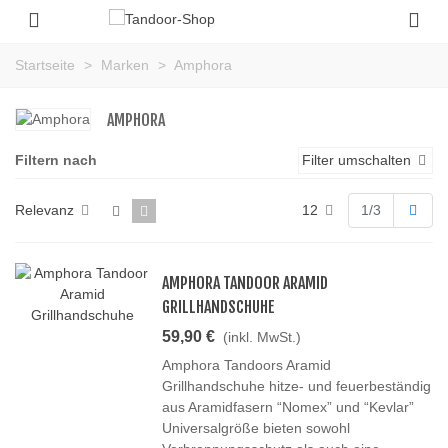
Startseite
>
Marken
>
Amphora
AMPHORA
Filtern nach
Filter umschalten
Weit
Relevanz
12
1/3
AMPHORA TANDOOR ARAMID
GRILLHANDSCHUHE
59,90 €
(inkl. MwSt.)
Amphora Tandoors Aramid
Grillhandschuhe hitze- und feuerbeständig
aus Aramidfasern “Nomex” und “Kevlar”
Universalgröße bieten sowohl