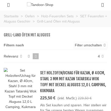
Startseite
>
Oefen
>
Holz-Feuerofen Sets
>
SET Feuerofen +
Aluguss Geschirr
>
Grill-Land Öfen mit Aluguss
GRILL-LAND ÖFEN MIT ALUGUSS
Filtern nach
Filter umschalten
Relevanz
4
SET HOLZOFEN/UCHAG FÜR KAZAN, Ø 40CM,
STAHL 3 MM MIT KAZAN TATARSKIJ WOK
TOPF MIT DECKEL ALUGUSS 12,0 L CAMPING,
KUKMARA
225,50 €
(inkl. MwSt.)
229,50 €
Als Set kaufen und sparen. Hier stellen wir
für Sie unsere besten Waren zusammen.