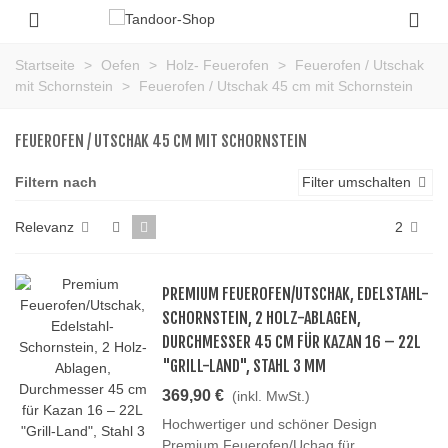
Startseite
>
Oefen
>
Holz- Feuerofen
>
Feuerofen / Utschak
mit Schornstein
>
Feuerofen / Utschak 45 cm mit Schornstein
FEUEROFEN / UTSCHAK 45 CM MIT SCHORNSTEIN
Filtern nach
Filter umschalten
Relevanz
2
PREMIUM FEUEROFEN/UTSCHAK, EDELSTAHL-
SCHORNSTEIN, 2 HOLZ-ABLAGEN,
DURCHMESSER 45 CM FÜR KAZAN 16 – 22L
"GRILL-LAND", STAHL 3 MM
369,90 €
(inkl. MwSt.)
Hochwertiger und schöner Design
Premium Feuerofen/Uchag für