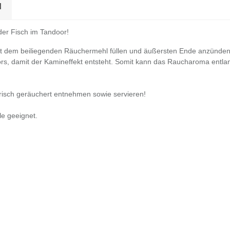
N
er Fisch im Tandoor!
it dem beiliegenden Räuchermehl füllen und äußersten Ende anzünden
rs, damit der Kamineffekt entsteht. Somit kann das Raucharoma entla
frisch geräuchert entnehmen sowie servieren!
le geeignet.