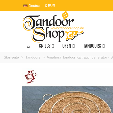
Deutsch
€ EUR
GRILLS
ÖFEN
TANDOORS
Startseite
>
Tandoors
>
Amphora Tandoor Kaltrauchgenerator - 