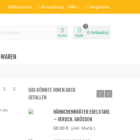
Willkommen
Anmeldung
Hilfe
Vergleiche
0
0
Artikel(n)
Korb
Suche
-WAREN
DAS KÖNNTE IHNEN AUCH
GEFALLEN
h im
HÄHNCHENBRÄTER EDELSTAHL
– VERSCH. GRÖSSEN
69,00 €
(inkl. MwSt.)