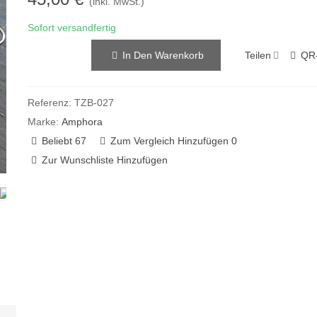
(inkl. MwSt.)
Sofort versandfertig
Teilen
QR
In Den Warenkorb
Referenz:
TZB-027
Marke:
Amphora
Beliebt
67
Zum Vergleich Hinzufügen
0
Zur Wunschliste Hinzufügen