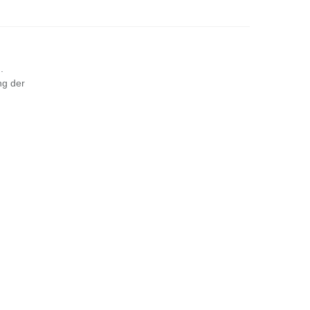
.
ng der