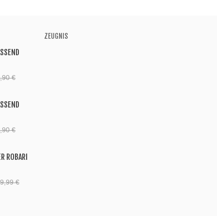
ZEUGNIS
ASSEND
,90 €
ASSEND
,90 €
ER ROBARI
9,99 €