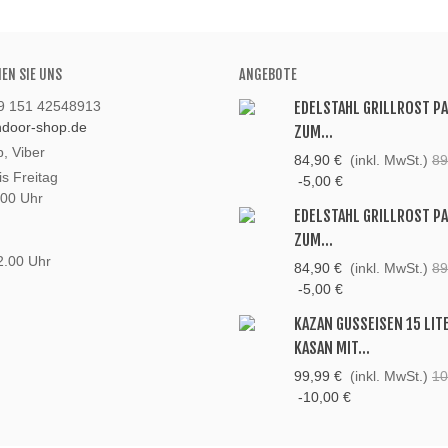
HEN SIE UNS
ANGEBOTE
49 151 42548913
EDELSTAHL GRILLROST P
andoor-shop.de
ZUM...
, Viber
84,90 €
(inkl. MwSt.)
89
s Freitag
-5,00 €
:00 Uhr
EDELSTAHL GRILLROST P
ZUM...
2.00 Uhr
84,90 €
(inkl. MwSt.)
89
-5,00 €
KAZAN GUSSEISEN 15 LIT
KASAN MIT...
99,99 €
(inkl. MwSt.)
10
-10,00 €