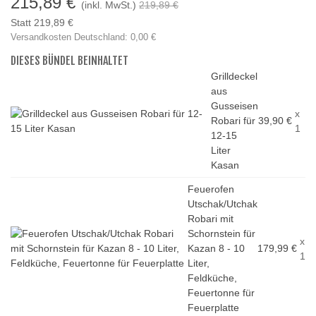
215,89 €
(inkl. MwSt.)
219,89 €
Statt 219,89 €
Versandkosten Deutschland: 0,00 €
DIESES BÜNDEL BEINHALTET
Grilldeckel
aus
Gusseisen
x
Robari für
39,90 €
1
12-15
Liter
Kasan
Feuerofen
Utschak/Utchak
Robari mit
Schornstein für
x
Kazan 8 - 10
179,99 €
1
Liter,
Feldküche,
Feuertonne für
Feuerplatte